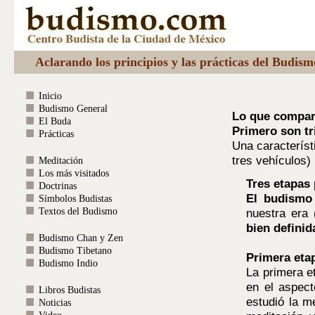
Aclarando los principios y las prácticas del Budis
Inicio
Budismo General
Lo que compar
El Buda
Primero son tr
Prácticas
Una característ
tres vehículos)
Meditación
Los más visitados
Tres etapas 
Doctrinas
El budismo
Símbolos Budistas
Textos del Budismo
nuestra era
bien definid
Budismo Chan y Zen
Budismo Tibetano
Primera eta
Budismo Indio
La primera 
en el aspect
Libros Budistas
estudió la m
Noticias