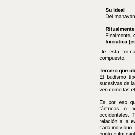
Su ideal
Del mahayana 
Ritualmente
Finalmente, d
Iniciatica (e
De esta forma
compuesto.
Tercero que ub
El budismo tib
sucesivas de la
ven como las et
Es por eso qu
tántricas o n
occidentales. 
relación a la e
cada individuo.
punto culminant