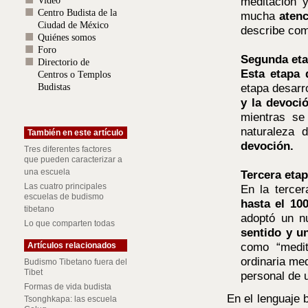
meditación 
Video
Centro Budista de la
mucha
atenc
Ciudad de México
describe com
Quiénes somos
Foro
Segunda eta
Directorio de
Esta etapa
Centros o Templos
etapa desarr
Budistas
y la devoci
mientras se
naturaleza 
También en este artículo
devoción.
Tres diferentes factores
que pueden caracterizar a
una escuela
Tercera eta
Las cuatro principales
En la terce
escuelas de budismo
hasta el 10
tibetano
adoptó un n
Lo que comparten todas
sentido y u
como “medit
Artículos relacionados
ordinaria me
Budismo Tibetano fuera del
Tibet
personal de u
Formas de vida budista
En el lenguaje 
Tsonghkapa: las escuela