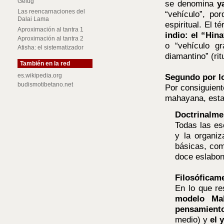
Gelug
se denomina
y
Las reencarnaciones del
“vehículo”, po
Dalai Lama
espiritual. El t
Aproximación al tantra 1
indio: el “Hin
Aproximación al tantra 2
o “vehículo gr
Atisha: el sistematizador
diamantino” (rit
También en la red
es.wikipedia.org
Segundo por lo
budismotibetano.net
Por consiguient
mahayana, esta
Doctrinalme
Todas las es
y la organi
básicas, com
doce eslabon
Filosóficam
En lo que res
modelo Ma
pensamiento
medio) y
el 