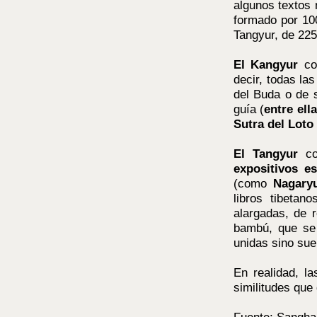
algunos textos
formado por 100
Tangyur, de 22
El Kangyur
co
decir, todas la
del Buda o de s
guía (
entre ell
Sutra del Loto
El Tangyur
co
expositivos es
(como
Nagaryu
libros tibetan
alargadas, de 
bambú, que se 
unidas sino sue
En realidad, l
similitudes que 