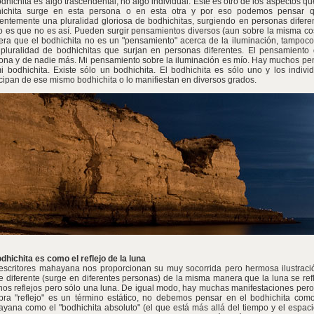
odhichita es algo trascendental, no algo individual. Éste es otro de los aspectos
ichita surge en esta persona o en esta otra y por eso podemos pensar que 
entemente una pluralidad gloriosa de bodhichitas, surgiendo en personas diferen
to es que no es así. Pueden surgir pensamientos diversos (aun sobre la misma co
ra que el bodhichita no es un "pensamiento" acerca de la iluminación, tampoco
pluralidad de bodhichitas que surjan en personas diferentes. El pensamiento
ona y de nadie más. Mi pensamiento sobre la iluminación es mío. Hay muchos pen
i bodhichita. Existe sólo un bodhichita. El bodhichita es sólo uno y los indi
icipan de ese mismo bodhichita o lo manifiestan en diversos grados.
odhichita es como el reflejo de la luna
escritores mahayana nos proporcionan su muy socorrida pero hermosa ilustración
e diferente (surge en diferentes personas) de la misma manera que la luna se ref
os reflejos pero sólo una luna. De igual modo, hay muchas manifestaciones pero 
bra "reflejo" es un término estático, no debemos pensar en el bodhichita com
yana como el "bodhichita absoluto" (el que está más allá del tiempo y el espacio