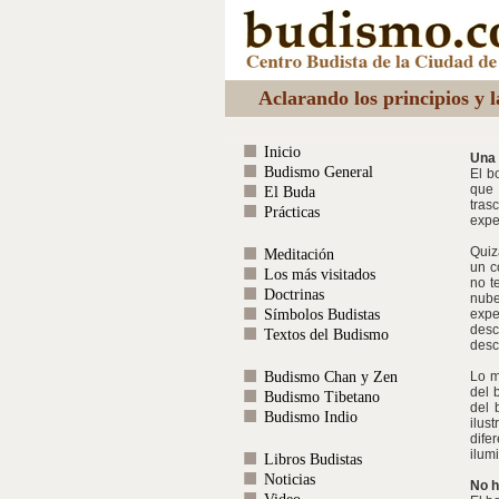
Aclarando los principios y 
Inicio
Una 
Budismo General
El b
que 
El Buda
tras
Prácticas
expe
Quiz
Meditación
un c
Los más visitados
no t
Doctrinas
nube
Símbolos Budistas
expe
desc
Textos del Budismo
desc
Budismo Chan y Zen
Lo m
del 
Budismo Tibetano
del 
Budismo Indio
ilus
dife
ilum
Libros Budistas
Noticias
No h