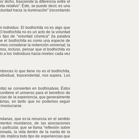
r dicho, trasciende la diferencia entre el
ta relativo". Éste, se puede decir, es una
voluntad hacia la iluminación" (recordando
ún individuo. El bodhichita no es algo que
l bodhichita no es un acto de la voluntad
tipo de "voluntad cósmica" (la palabra
ue el bodhichita es como una especie de
emos considerar la redención universal; la
emos, incluso, pensar que el bodhichita es
o a los individuos hacia niveles cada vez
entonces lo que tiene no es el bodhichita,
dividual, trascendental, nos supera. Los
ita) se convierten en bodhisatvas. Éstos
contiene el universo para el beneficio de
ncias de la experiencia, que generalmente
ictorias, en tanto que no podemos seguir
involucrarse.
undanas, que es la renuncia en el sentido
mientos mundanos, de las asociaciones
particular, que se llama "reflexión sobre
ionada, la vida dentro de la rueda de la
Esto implica todo tipo de experiencias que