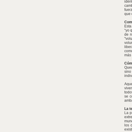
idén
camb
fuer
que 
Como
Esta
“yo 
de n
"vol
volu
libe
como
más 
Cómo
Qued
sino
indi
Aque
vive
todo
se c
amba
La t
La p
extr
mund
los 
exis