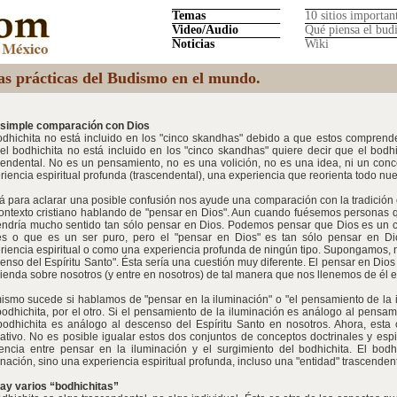
Temas
10 sitios importan
Video/Audio
Qué piensa el bud
Noticias
Wiki
las prácticas del Budismo en el mundo.
simple comparación con Dios
odhichita no está incluido en los "cinco skandhas" debido a que estos compren
el bodhichita no está incluido en los "cinco skandhas" quiere decir que el bodh
cendental. No es un pensamiento, no es una volición, no es una idea, ni un con
riencia espiritual profunda (trascendental), una experiencia que reorienta todo nues
á para aclarar una posible confusión nos ayude una comparación con la tradición
ontexto cristiano hablando de "pensar en Dios". Aun cuando fuésemos personas qu
endría mucho sentido tan sólo pensar en Dios. Podemos pensar que Dios es un c
s o que es un ser puro, pero el "pensar en Dios" es tan sólo pensar en Di
riencia espiritual o como una experiencia profunda de ningún tipo. Supongamos, 
enso del Espíritu Santo". Ésta sería una cuestión muy diferente. El pensar en Dios
ienda sobre nosotros (y entre en nosotros) de tal manera que nos llenemos de él e
ismo sucede si hablamos de "pensar en la iluminación" o "el pensamiento de la i
bodhichita, por el otro. Si el pensamiento de la iluminación es análogo al pensam
bodhichita es análogo al descenso del Espíritu Santo en nosotros. Ahora, esta
trativo. No es posible igualar estos dos conjuntos de conceptos doctrinales y espi
rencia entre pensar en la iluminación y el surgimiento del bodhichita. El bod
inación, sino una experiencia espiritual profunda, incluso una "entidad" trascendent
ay varios “bodhichitas”