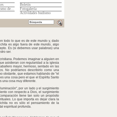
tes
Boletín
ismo de...
Fotogalería
Actividades budismo
den todo lo que es de este mundo y, dado
ichita es algo fuera de este mundo, algo
cepto. Es (si debemos usar palabras) una
tro ser.
 cristiana. Podemos imaginar a alguien en
e asistieran con regularidad a la iglesia
aballero mayor, hermoso, sentado en las
os. No podríamos describirlo como una
no obstante, que estamos hablando de "el
 es una cosa pero el que el Espíritu Santo
s una cosa muy diferente.
luminación", por un lado y el surgimiento
iento con respecto a Dios, el surgimiento
 comparación tiene tan solo un propósito
rituales. Lo que importa es dejar clara la
hichita no es sólo el pensamiento de la
al espiritual profunda.