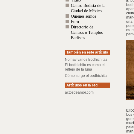
Video
El b
bodh
Centro Budista de la
apar
Ciudad de México
cier
Quiénes somos
mane
Foro
una 
pers
Directorio de
es m
Centros o Templos
part
Budistas
También en este artículo
No hay varios Bodhichitas
El bodhichita es como el
reflejo de la luna
Cómo surge el bodhichita
Artículos en la red
actosdeamor.com
El b
Los 
gent
much
pala
maha