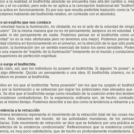
tico a la realidad, el bodhichita absoluto se encuentra más allá del cambio o, mejo
io y el no-cambio, pero esto no se aplica a la concepción tradicional del "bodhichi
za activa en funcionamiento. Es por eso que resulta preferible traducirlo como la "
estamos hablando del bodhichita relativo, en contraste con el absoluto).
 un espíritu que nos conduce
 voluntad hacia la iluminación, no obstante, no es el acto de la voluntad de ning
quiero”. De la misma manera que no es mi pensamiento, tampoco es mi voluntad. E
adie ni del pensamiento de nadie. Podemos pensar en el bodhichita como un 
untad" no es la más afortunada pero no tenemos una mejor). Podemos pensar q
ntad cósmica en funcionamiento en el universo, en la dirección de lo que sólo pod
ración, la iluminación (en un sentido esencial) de todos los seres sensibles. Pod
 una especie de "espíritu de la iluminación" inmanente en el mundo y conduciend
superiores de perfección espiritual.
 surge el bodhichita
a claro, así, que los individuos no poseen al bodhichita. Si alguien “lo posee”, 
 algo diferente. Quizás un pensamiento o una idea. El bodhichita cósmico, no in
viduos no poseen al bodhichita.
llos en los que el bodhichita "toma posesión" (en los que ha surgido el bodhich
n por la iluminación y se esfuerzan por lograr los potenciales más elevados que 
s. Se dice que el bodhichita surge como resultado de la coalición entre dos tende
onsideran contradictorias. En la experiencia ordinaria son, de hecho, contrad
s al mismo tiempo. Podemos describir a las dos como la tendencia a retraerse y a 
endencia a la retracción
rimera tendencia representa el movimiento de la retracción total de las cosas m
emo. Nos retraemos del mundo, de las actividades mundanas, de los pensa
anas. Este movimiento de retracción se dice que se fortalece por una práctica en 
defectos de la existencia condicionada". Reflexionamos que la existencia condic
tencia, es muy poco satisfactoria, que de hecho es profundamente insatisfactoria. 