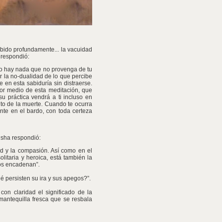
ibido profundamente... la vacuidad
 respondió:
no hay nada que no provenga de tu
 la no-dualidad de lo que percibe
 en esta sabiduría sin distraerse.
por medio de esta meditación, que
su práctica vendrá a ti incluso en
to de la muerte. Cuando te ocurra
nte en el bardo, con toda certeza
tisha respondió:
ad y la compasión. Así como en el
itaria y heroica, está también la
nos encadenan”.
 persisten su ira y sus apegos?”.
on claridad el significado de la
mantequilla fresca que se resbala