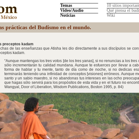
Temas
10 sitios importan
Video/Audio
Qué piensa el bud
Noticias
Wiki
las prácticas del Budismo en el mundo.
s preceptos kadam
chas de las enseñanzas que Atisha les dio directamente a sus discípulos se co
eceptos kadam.
“Aunque mantengas los tres votos [de los tres yanas], si no renuncias a los tres
sólo incrementarán tu calidad mundana. Aunque te esfuerces por llevar a cabo
forma de hablar y tu mente, tanto de día como de noche, si no dedicas esa
terminarás teniendo una infinidad de conceptos [visiones] erróneos. Aunque me
santo y un sabio maestro, si no abandonas tus intereses en las ocho preocu
que hagas sólo servirá para los propósitos de esta vida y en el futuro no encon
Wangyal, Door of Liberation, Wisdom Publications, Boston 1995, p. 84)