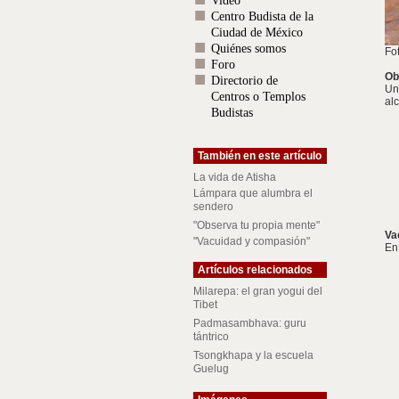
Video
Centro Budista de la
Ciudad de México
Quiénes somos
Fo
Foro
Ob
Directorio de
Un
Centros o Templos
al
Budistas
También en este artículo
La vida de Atisha
Lámpara que alumbra el
sendero
"Observa tu propia mente"
Va
"Vacuidad y compasión"
En
Artículos relacionados
Milarepa: el gran yogui del
Tibet
Padmasambhava: guru
tántrico
Tsongkhapa y la escuela
Guelug