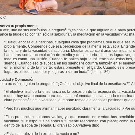
to ©
serva tu propia mente
a vez, uno de sus discípulos le preguntó: “¿es posible que alguien que haya perc
cance la budeidad con tan sólo la sabiduría y la meditación en la vacuidad?” Atisha
“Cualquier cosa que percibas, cualquier cosa que proclames, sea lo que sea, 
propia mente. Comprende que esa percepción de la mente está vacía. Entender
la mente y de la vacuidad es sabiduría. Meditar es concentrarse continuamente
Las obras son la acumulación de mérito y de sabiduría mientras logras ver, 
todo es como una ilusión. Cuando te halles bajo la influencia de estas tres, 
sueños. Cuando eso te suceda en los sueños te ocurrirá también en el momen
en el momento de la muerte, estará presente en el bardo. Cuando esté prese
lograrás el siddhi superior y llegarás a ser un buda”. (Íbid., p. 86)
cuidad y Compasión
 otra ocasión, alguien le preguntó, “¿Cuál es el objetivo final de la enseñanza?”. A
“El objetivo final de la enseñanza es la posesión de la esencia de la vacuid
mundo hay una panacea para todas las enfermedades, llamada la medicina sol
clara percepción de la vacuidad, que pone remedio a todas las pasiones que 
“Pero hay muchos que afirman haber percibido claramente la vacuidad. ¿Por qué
“Ellos pronuncian palabras vacías, ya que cuando en verdad has percibido c
vacuidad, tu cuerpo, tus palabras y tu mente reaccionan con placer, como la 
dentro de la sopa de cebada. El gran sabio Aryadeva dijo:
¿Es la naturaleza de la existencia vacía o no?