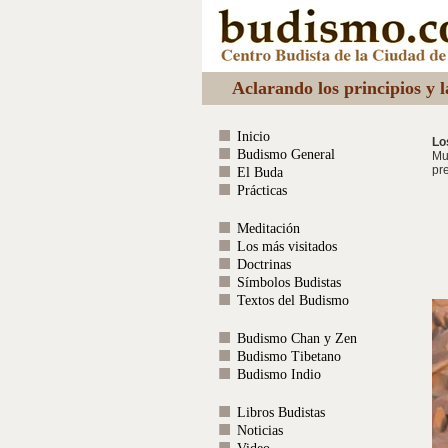
Aclarando los principios y 
Inicio
Lo
Budismo General
Mu
pr
El Buda
Prácticas
Meditación
Los más visitados
Doctrinas
Símbolos Budistas
Textos del Budismo
Budismo Chan y Zen
Budismo Tibetano
Budismo Indio
Libros Budistas
Noticias