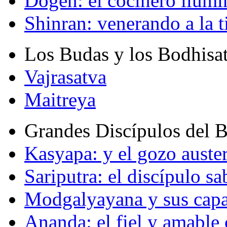
Dogen: el cocinero ilum
Shinran: venerando a la t
Los Budas y los Bodhisa
Vajrasatva
Maitreya
Grandes Discípulos del 
Kasyapa: y el gozo auste
Sariputra: el discípulo sa
Modgalyayana y sus capa
Ananda: el fiel y amabl