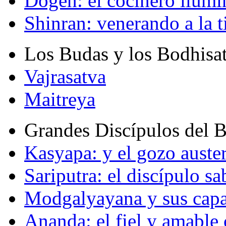
Dogen: el cocinero ilum
Shinran: venerando a la t
Los Budas y los Bodhisa
Vajrasatva
Maitreya
Grandes Discípulos del 
Kasyapa: y el gozo auste
Sariputra: el discípulo sa
Modgalyayana y sus capa
Ananda: el fiel y amabl