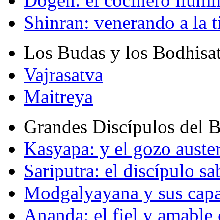
Dogen: el cocinero ilum
Shinran: venerando a la t
Los Budas y los Bodhisa
Vajrasatva
Maitreya
Grandes Discípulos del 
Kasyapa: y el gozo auste
Sariputra: el discípulo sa
Modgalyayana y sus capa
Ananda: el fiel y amabl