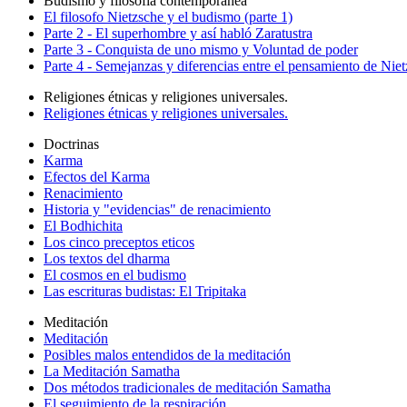
Budismo y filosofía contemporanea
El filosofo Nietzsche y el budismo (parte 1)
Parte 2 - El superhombre y así habló Zaratustra
Parte 3 - Conquista de uno mismo y Voluntad de poder
Parte 4 - Semejanzas y diferencias entre el pensamiento de Nie
Religiones étnicas y religiones universales.
Religiones étnicas y religiones universales.
Doctrinas
Karma
Efectos del Karma
Renacimiento
Historia y "evidencias" de renacimiento
El Bodhichita
Los cinco preceptos eticos
Los textos del dharma
El cosmos en el budismo
Las escrituras budistas: El Tripitaka
Meditación
Meditación
Posibles malos entendidos de la meditación
La Meditación Samatha
Dos métodos tradicionales de meditación Samatha
El seguimiento de la respiración