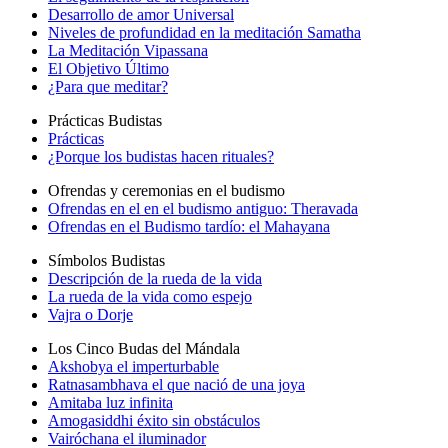
Desarrollo de amor Universal
Niveles de profundidad en la meditación Samatha
La Meditación Vipassana
El Objetivo Último
¿Para que meditar?
Prácticas Budistas
Prácticas
¿Porque los budistas hacen rituales?
Ofrendas y ceremonias en el budismo
Ofrendas en el en el budismo antiguo: Theravada
Ofrendas en el Budismo tardío: el Mahayana
Símbolos Budistas
Descripción de la rueda de la vida
La rueda de la vida como espejo
Vajra o Dorje
Los Cinco Budas del Mándala
Akshobya el imperturbable
Ratnasambhava el que nació de una joya
Amitaba luz infinita
Amogasiddhi éxito sin obstáculos
Vairóchana el iluminador