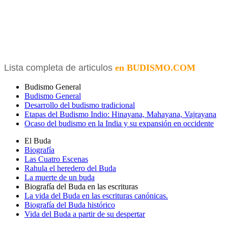
Lista completa de articulos
en BUDISMO.COM
Budismo General
Budismo General
Desarrollo del budismo tradicional
Etapas del Budismo Indio: Hinayana, Mahayana, Vajrayana
Ocaso del budismo en la India y su expansión en occidente
El Buda
Biografía
Las Cuatro Escenas
Rahula el heredero del Buda
La muerte de un buda
Biografía del Buda en las escrituras
La vida del Buda en las escrituras canónicas.
Biografía del Buda histórico
Vida del Buda a partir de su despertar