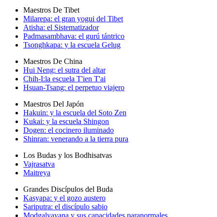
Maestros De Tibet
Milarepa: el gran yogui del Tibet
Atisha: el Sistematizador
Padmasambhava: el gurú tántrico
Tsonghkapa: y la escuela Gelug
Maestros De China
Hui Neng: el sutra del altar
Chih-I:la escuela T'ien T'ai
Hsuan-Tsang: el perpetuo viajero
Maestros Del Japón
Hakuin: y la escuela del Soto Zen
Kukai: y la escuela Shingon
Dogen: el cocinero iluminado
Shinran: venerando a la tierra pura
Los Budas y los Bodhisatvas
Vajrasatva
Maitreya
Grandes Discípulos del Buda
Kasyapa: y el gozo austero
Sariputra: el discípulo sabio
Modgalyayana y sus capacidades paranormales