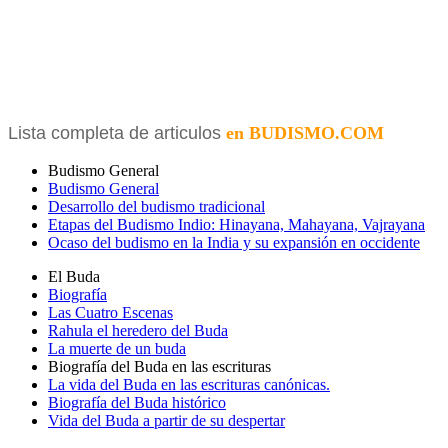
Lista completa de articulos
en BUDISMO.COM
Budismo General
Budismo General
Desarrollo del budismo tradicional
Etapas del Budismo Indio: Hinayana, Mahayana, Vajrayana
Ocaso del budismo en la India y su expansión en occidente
El Buda
Biografía
Las Cuatro Escenas
Rahula el heredero del Buda
La muerte de un buda
Biografía del Buda en las escrituras
La vida del Buda en las escrituras canónicas.
Biografía del Buda histórico
Vida del Buda a partir de su despertar