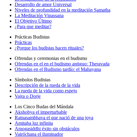
Desarrollo de amor Universal
Niveles de profundidad en la meditación Samatha
La Meditación Vipassana
El Objetivo Último
¿Para que meditar?
Prácticas Budistas
Prácticas
¿Porque los budistas hacen rituales?
Ofrendas y ceremonias en el budismo
Ofrendas en el en el budismo antiguo: Theravada
Ofrendas en el Budismo tardío: el Mahayana
Símbolos Budistas
Descripción de la rueda de la vida
La rueda de la vida como espejo
Vajra o Dorje
Los Cinco Budas del Mándala
Akshobya el imperturbable
Ratnasambhava el que nació de una joya
Amitaba luz infinita
Amogasiddhi éxito sin obstáculos
Vairóchana el iluminador