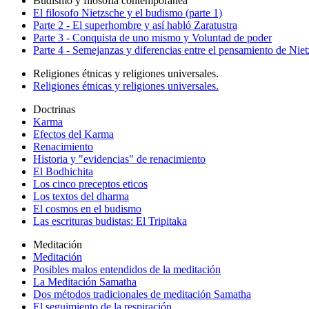
Budismo y filosofía contemporanea
El filosofo Nietzsche y el budismo (parte 1)
Parte 2 - El superhombre y así habló Zaratustra
Parte 3 - Conquista de uno mismo y Voluntad de poder
Parte 4 - Semejanzas y diferencias entre el pensamiento de Nie
Religiones étnicas y religiones universales.
Religiones étnicas y religiones universales.
Doctrinas
Karma
Efectos del Karma
Renacimiento
Historia y "evidencias" de renacimiento
El Bodhichita
Los cinco preceptos eticos
Los textos del dharma
El cosmos en el budismo
Las escrituras budistas: El Tripitaka
Meditación
Meditación
Posibles malos entendidos de la meditación
La Meditación Samatha
Dos métodos tradicionales de meditación Samatha
El seguimiento de la respiración