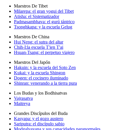
Maestros De Tibet
Milarepa: el gran yogui del Tibet
Atisha: el Sistematizador
Padmasambhava: el gurú tántrico
Tsonghkapa: y la escuela Gelug
Maestros De China
Hui Neng: el sutra del altar
Chih-I:la escuela T'ien T'ai
Hsuan-Tsang: el perpetuo viajero
Maestros Del Japón
Hakuin: y la escuela del Soto Zen
Kukai: y la escuela Shingon
Dogen: el cocinero iluminado
Shinran: venerando a la tierra pura
Los Budas y los Bodhisatvas
Vajrasatva
Maitreya
Grandes Discípulos del Buda
Kasyapa: y el gozo austero
Sariputra: el discípulo sabio
Modgalyayana y sus capacidades paranormales