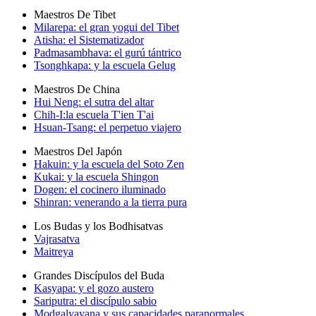
Maestros De Tibet
Milarepa: el gran yogui del Tibet
Atisha: el Sistematizador
Padmasambhava: el gurú tántrico
Tsonghkapa: y la escuela Gelug
Maestros De China
Hui Neng: el sutra del altar
Chih-I:la escuela T'ien T'ai
Hsuan-Tsang: el perpetuo viajero
Maestros Del Japón
Hakuin: y la escuela del Soto Zen
Kukai: y la escuela Shingon
Dogen: el cocinero iluminado
Shinran: venerando a la tierra pura
Los Budas y los Bodhisatvas
Vajrasatva
Maitreya
Grandes Discípulos del Buda
Kasyapa: y el gozo austero
Sariputra: el discípulo sabio
Modgalyayana y sus capacidades paranormales