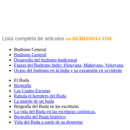
Lista completa de articulos
en BUDISMO.COM
Budismo General
Budismo General
Desarrollo del budismo tradicional
Etapas del Budismo Indio: Hinayana, Mahayana, Vajrayana
Ocaso del budismo en la India y su expansión en occidente
El Buda
Biografía
Las Cuatro Escenas
Rahula el heredero del Buda
La muerte de un buda
Biografía del Buda en las escrituras
La vida del Buda en las escrituras canónicas.
Biografía del Buda histórico
Vida del Buda a partir de su despertar