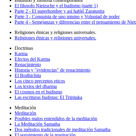
Budismo y filosofía contemporanea
El filosofo Nietzsche y el budismo (parte 1)
Parte 2 - El superhombre y así habló Zaratustra
Parte 3 - Conquista de uno mismo y Voluntad de poder
Parte 4 - Semejanzas y diferencias entre el pensamiento de Nie
Religiones étnicas y religiones universales.
Religiones étnicas y religiones universales.
Doctrinas
Karma
Efectos del Karma
Renacimiento
Historia y "evidencias" de renacimiento
El Bodhichita
Los cinco preceptos eticos
Los textos del dharma
El cosmos en el budismo
Las escrituras budistas: El Tripitaka
Meditación
Meditación
Posibles malos entendidos de la meditación
La Meditación Samatha
Dos métodos tradicionales de meditación Samatha
El seguimiento de la respiración