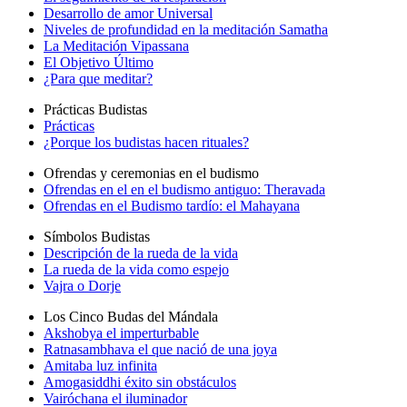
Desarrollo de amor Universal
Niveles de profundidad en la meditación Samatha
La Meditación Vipassana
El Objetivo Último
¿Para que meditar?
Prácticas Budistas
Prácticas
¿Porque los budistas hacen rituales?
Ofrendas y ceremonias en el budismo
Ofrendas en el en el budismo antiguo: Theravada
Ofrendas en el Budismo tardío: el Mahayana
Símbolos Budistas
Descripción de la rueda de la vida
La rueda de la vida como espejo
Vajra o Dorje
Los Cinco Budas del Mándala
Akshobya el imperturbable
Ratnasambhava el que nació de una joya
Amitaba luz infinita
Amogasiddhi éxito sin obstáculos
Vairóchana el iluminador