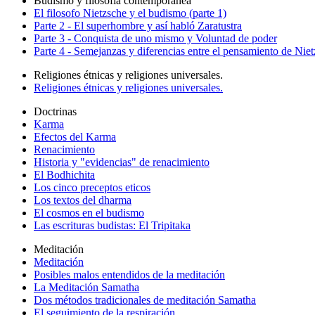
Budismo y filosofía contemporanea
El filosofo Nietzsche y el budismo (parte 1)
Parte 2 - El superhombre y así habló Zaratustra
Parte 3 - Conquista de uno mismo y Voluntad de poder
Parte 4 - Semejanzas y diferencias entre el pensamiento de Nie
Religiones étnicas y religiones universales.
Religiones étnicas y religiones universales.
Doctrinas
Karma
Efectos del Karma
Renacimiento
Historia y "evidencias" de renacimiento
El Bodhichita
Los cinco preceptos eticos
Los textos del dharma
El cosmos en el budismo
Las escrituras budistas: El Tripitaka
Meditación
Meditación
Posibles malos entendidos de la meditación
La Meditación Samatha
Dos métodos tradicionales de meditación Samatha
El seguimiento de la respiración