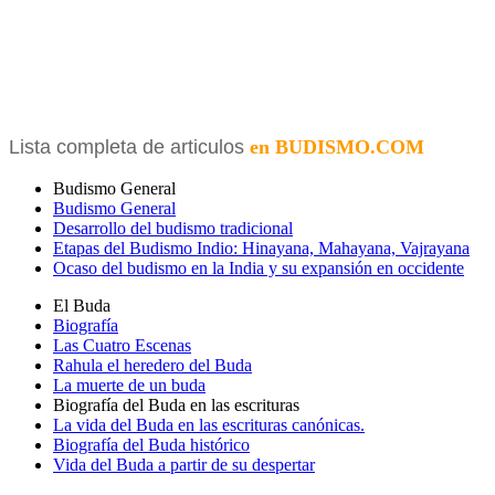
Lista completa de articulos
en BUDISMO.COM
Budismo General
Budismo General
Desarrollo del budismo tradicional
Etapas del Budismo Indio: Hinayana, Mahayana, Vajrayana
Ocaso del budismo en la India y su expansión en occidente
El Buda
Biografía
Las Cuatro Escenas
Rahula el heredero del Buda
La muerte de un buda
Biografía del Buda en las escrituras
La vida del Buda en las escrituras canónicas.
Biografía del Buda histórico
Vida del Buda a partir de su despertar