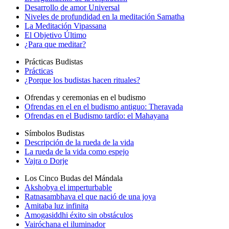
Desarrollo de amor Universal
Niveles de profundidad en la meditación Samatha
La Meditación Vipassana
El Objetivo Último
¿Para que meditar?
Prácticas Budistas
Prácticas
¿Porque los budistas hacen rituales?
Ofrendas y ceremonias en el budismo
Ofrendas en el en el budismo antiguo: Theravada
Ofrendas en el Budismo tardío: el Mahayana
Símbolos Budistas
Descripción de la rueda de la vida
La rueda de la vida como espejo
Vajra o Dorje
Los Cinco Budas del Mándala
Akshobya el imperturbable
Ratnasambhava el que nació de una joya
Amitaba luz infinita
Amogasiddhi éxito sin obstáculos
Vairóchana el iluminador