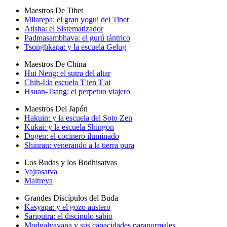
Maestros De Tibet
Milarepa: el gran yogui del Tibet
Atisha: el Sistematizador
Padmasambhava: el gurú tántrico
Tsonghkapa: y la escuela Gelug
Maestros De China
Hui Neng: el sutra del altar
Chih-I:la escuela T'ien T'ai
Hsuan-Tsang: el perpetuo viajero
Maestros Del Japón
Hakuin: y la escuela del Soto Zen
Kukai: y la escuela Shingon
Dogen: el cocinero iluminado
Shinran: venerando a la tierra pura
Los Budas y los Bodhisatvas
Vajrasatva
Maitreya
Grandes Discípulos del Buda
Kasyapa: y el gozo austero
Sariputra: el discípulo sabio
Modgalyayana y sus capacidades paranormales