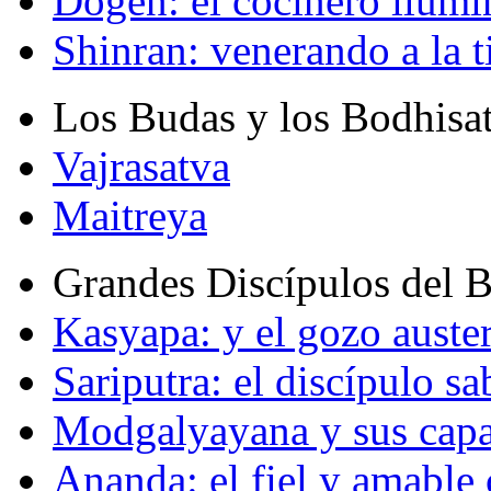
Dogen: el cocinero ilum
Shinran: venerando a la t
Los Budas y los Bodhisa
Vajrasatva
Maitreya
Grandes Discípulos del 
Kasyapa: y el gozo auste
Sariputra: el discípulo sa
Modgalyayana y sus capa
Ananda: el fiel y amabl