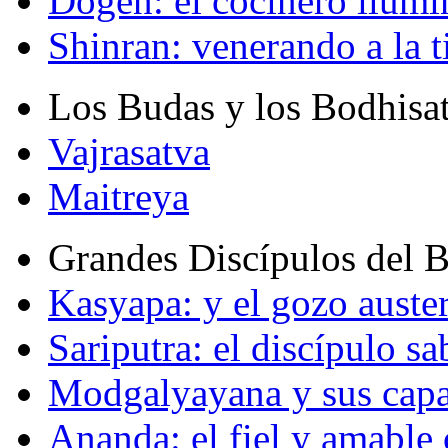
Dogen: el cocinero ilum
Shinran: venerando a la t
Los Budas y los Bodhisa
Vajrasatva
Maitreya
Grandes Discípulos del 
Kasyapa: y el gozo auste
Sariputra: el discípulo sa
Modgalyayana y sus capa
Ananda: el fiel y amabl