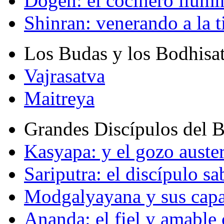
Dogen: el cocinero ilum
Shinran: venerando a la t
Los Budas y los Bodhisa
Vajrasatva
Maitreya
Grandes Discípulos del 
Kasyapa: y el gozo auste
Sariputra: el discípulo sa
Modgalyayana y sus capa
Ananda: el fiel y amabl