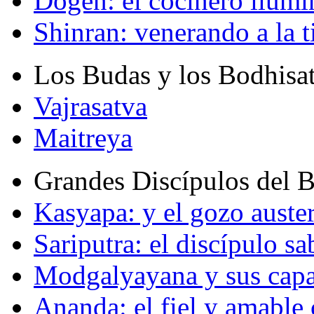
Dogen: el cocinero ilum
Shinran: venerando a la t
Los Budas y los Bodhisa
Vajrasatva
Maitreya
Grandes Discípulos del 
Kasyapa: y el gozo auste
Sariputra: el discípulo sa
Modgalyayana y sus capa
Ananda: el fiel y amabl