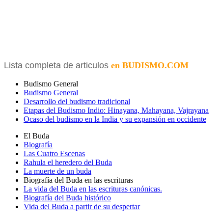
Lista completa de articulos
en BUDISMO.COM
Budismo General
Budismo General
Desarrollo del budismo tradicional
Etapas del Budismo Indio: Hinayana, Mahayana, Vajrayana
Ocaso del budismo en la India y su expansión en occidente
El Buda
Biografía
Las Cuatro Escenas
Rahula el heredero del Buda
La muerte de un buda
Biografía del Buda en las escrituras
La vida del Buda en las escrituras canónicas.
Biografía del Buda histórico
Vida del Buda a partir de su despertar