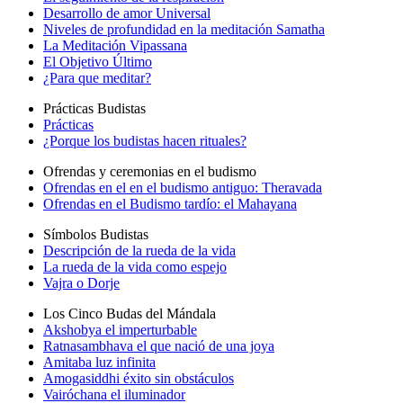
Desarrollo de amor Universal
Niveles de profundidad en la meditación Samatha
La Meditación Vipassana
El Objetivo Último
¿Para que meditar?
Prácticas Budistas
Prácticas
¿Porque los budistas hacen rituales?
Ofrendas y ceremonias en el budismo
Ofrendas en el en el budismo antiguo: Theravada
Ofrendas en el Budismo tardío: el Mahayana
Símbolos Budistas
Descripción de la rueda de la vida
La rueda de la vida como espejo
Vajra o Dorje
Los Cinco Budas del Mándala
Akshobya el imperturbable
Ratnasambhava el que nació de una joya
Amitaba luz infinita
Amogasiddhi éxito sin obstáculos
Vairóchana el iluminador