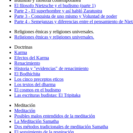
Budismo y filosofía contemporanea
El filosofo Nietzsche y el budismo (parte 1)
Parte 2 - El superhombre y así habló Zaratustra
Parte 3 - Conquista de uno mismo y Voluntad de poder
Parte 4 - Semejanzas y diferencias entre el pensamiento de Nie
Religiones étnicas y religiones universales.
Religiones étnicas y religiones universales.
Doctrinas
Karma
Efectos del Karma
Renacimiento
Historia y "evidencias" de renacimiento
El Bodhichita
Los cinco preceptos eticos
Los textos del dharma
El cosmos en el budismo
Las escrituras budistas: El Tripitaka
Meditación
Meditación
Posibles malos entendidos de la meditación
La Meditación Samatha
Dos métodos tradicionales de meditación Samatha
El seguimiento de la respiración