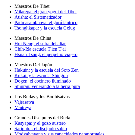
Maestros De Tibet
Milarepa: el gran yogui del Tibet
Atisha: el Sistematizador
Padmasambhava: el gurú tántrico
Tsonghkapa: y la escuela Gelug
Maestros De China
Hui Neng: el sutra del altar
Chih-I:la escuela T'ien T'ai
Hsuan-Tsang: el perpetuo viajero
Maestros Del Japón
Hakuin: y la escuela del Soto Zen
Kukai: y la escuela Shingon
Dogen: el cocinero iluminado
Shinran: venerando a la tierra pura
Los Budas y los Bodhisatvas
Vajrasatva
Maitreya
Grandes Discípulos del Buda
Kasyapa: y el gozo austero
Sariputra: el discípulo sabio
Modgalyayana y sus capacidades paranormales