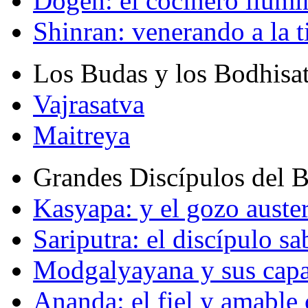
Dogen: el cocinero ilum
Shinran: venerando a la t
Los Budas y los Bodhisa
Vajrasatva
Maitreya
Grandes Discípulos del 
Kasyapa: y el gozo auste
Sariputra: el discípulo sa
Modgalyayana y sus capa
Ananda: el fiel y amabl