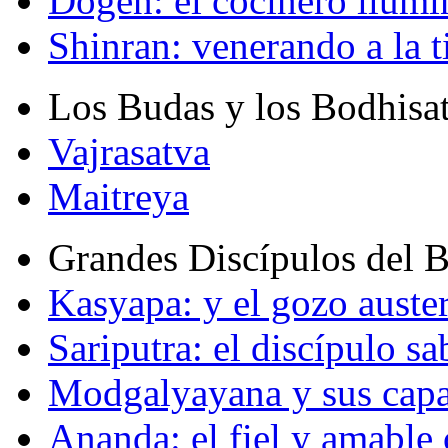
Dogen: el cocinero ilum
Shinran: venerando a la t
Los Budas y los Bodhisa
Vajrasatva
Maitreya
Grandes Discípulos del 
Kasyapa: y el gozo auste
Sariputra: el discípulo sa
Modgalyayana y sus capa
Ananda: el fiel y amabl