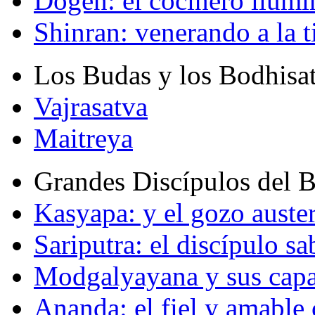
Dogen: el cocinero ilum
Shinran: venerando a la t
Los Budas y los Bodhisa
Vajrasatva
Maitreya
Grandes Discípulos del 
Kasyapa: y el gozo auste
Sariputra: el discípulo sa
Modgalyayana y sus capa
Ananda: el fiel y amabl