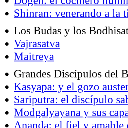
Dogen: el cocinero ilum
Shinran: venerando a la t
Los Budas y los Bodhisa
Vajrasatva
Maitreya
Grandes Discípulos del 
Kasyapa: y el gozo auste
Sariputra: el discípulo sa
Modgalyayana y sus capa
Ananda: el fiel y amabl