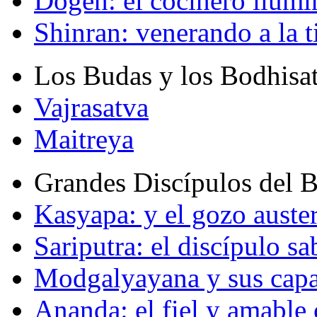
Dogen: el cocinero ilum
Shinran: venerando a la t
Los Budas y los Bodhisa
Vajrasatva
Maitreya
Grandes Discípulos del 
Kasyapa: y el gozo auste
Sariputra: el discípulo sa
Modgalyayana y sus capa
Ananda: el fiel y amabl