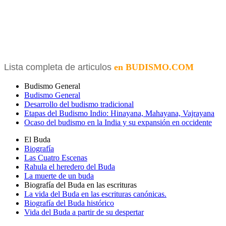
Lista completa de articulos
en BUDISMO.COM
Budismo General
Budismo General
Desarrollo del budismo tradicional
Etapas del Budismo Indio: Hinayana, Mahayana, Vajrayana
Ocaso del budismo en la India y su expansión en occidente
El Buda
Biografía
Las Cuatro Escenas
Rahula el heredero del Buda
La muerte de un buda
Biografía del Buda en las escrituras
La vida del Buda en las escrituras canónicas.
Biografía del Buda histórico
Vida del Buda a partir de su despertar