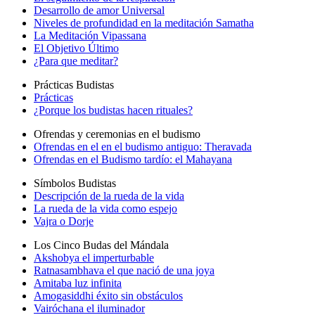
Desarrollo de amor Universal
Niveles de profundidad en la meditación Samatha
La Meditación Vipassana
El Objetivo Último
¿Para que meditar?
Prácticas Budistas
Prácticas
¿Porque los budistas hacen rituales?
Ofrendas y ceremonias en el budismo
Ofrendas en el en el budismo antiguo: Theravada
Ofrendas en el Budismo tardío: el Mahayana
Símbolos Budistas
Descripción de la rueda de la vida
La rueda de la vida como espejo
Vajra o Dorje
Los Cinco Budas del Mándala
Akshobya el imperturbable
Ratnasambhava el que nació de una joya
Amitaba luz infinita
Amogasiddhi éxito sin obstáculos
Vairóchana el iluminador