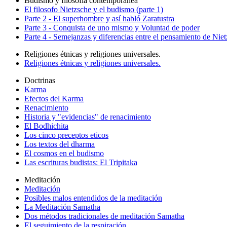
Budismo y filosofía contemporanea
El filosofo Nietzsche y el budismo (parte 1)
Parte 2 - El superhombre y así habló Zaratustra
Parte 3 - Conquista de uno mismo y Voluntad de poder
Parte 4 - Semejanzas y diferencias entre el pensamiento de Nie
Religiones étnicas y religiones universales.
Religiones étnicas y religiones universales.
Doctrinas
Karma
Efectos del Karma
Renacimiento
Historia y "evidencias" de renacimiento
El Bodhichita
Los cinco preceptos eticos
Los textos del dharma
El cosmos en el budismo
Las escrituras budistas: El Tripitaka
Meditación
Meditación
Posibles malos entendidos de la meditación
La Meditación Samatha
Dos métodos tradicionales de meditación Samatha
El seguimiento de la respiración