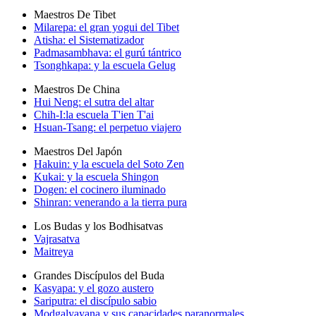
Maestros De Tibet
Milarepa: el gran yogui del Tibet
Atisha: el Sistematizador
Padmasambhava: el gurú tántrico
Tsonghkapa: y la escuela Gelug
Maestros De China
Hui Neng: el sutra del altar
Chih-I:la escuela T'ien T'ai
Hsuan-Tsang: el perpetuo viajero
Maestros Del Japón
Hakuin: y la escuela del Soto Zen
Kukai: y la escuela Shingon
Dogen: el cocinero iluminado
Shinran: venerando a la tierra pura
Los Budas y los Bodhisatvas
Vajrasatva
Maitreya
Grandes Discípulos del Buda
Kasyapa: y el gozo austero
Sariputra: el discípulo sabio
Modgalyayana y sus capacidades paranormales