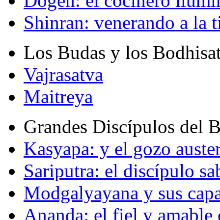
Dogen: el cocinero ilum
Shinran: venerando a la t
Los Budas y los Bodhisa
Vajrasatva
Maitreya
Grandes Discípulos del 
Kasyapa: y el gozo auste
Sariputra: el discípulo sa
Modgalyayana y sus capa
Ananda: el fiel y amabl