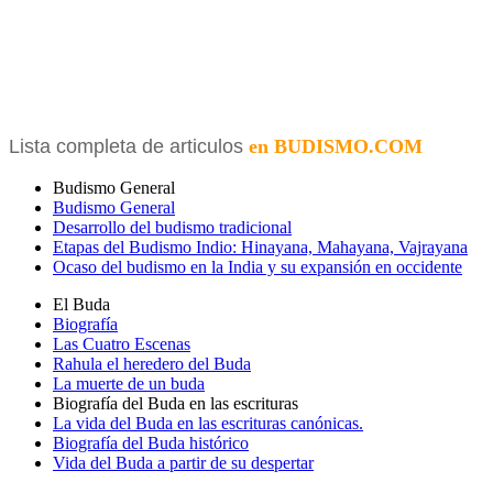
Lista completa de articulos
en BUDISMO.COM
Budismo General
Budismo General
Desarrollo del budismo tradicional
Etapas del Budismo Indio: Hinayana, Mahayana, Vajrayana
Ocaso del budismo en la India y su expansión en occidente
El Buda
Biografía
Las Cuatro Escenas
Rahula el heredero del Buda
La muerte de un buda
Biografía del Buda en las escrituras
La vida del Buda en las escrituras canónicas.
Biografía del Buda histórico
Vida del Buda a partir de su despertar