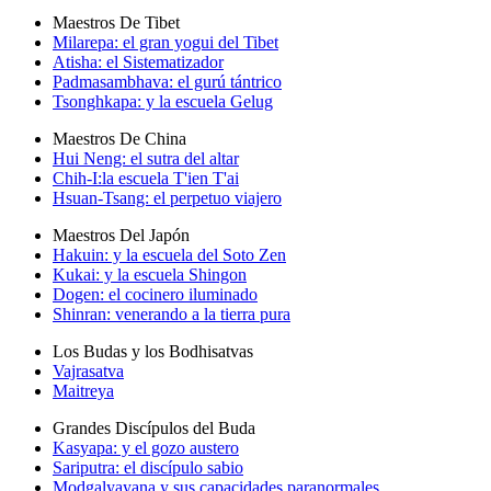
Maestros De Tibet
Milarepa: el gran yogui del Tibet
Atisha: el Sistematizador
Padmasambhava: el gurú tántrico
Tsonghkapa: y la escuela Gelug
Maestros De China
Hui Neng: el sutra del altar
Chih-I:la escuela T'ien T'ai
Hsuan-Tsang: el perpetuo viajero
Maestros Del Japón
Hakuin: y la escuela del Soto Zen
Kukai: y la escuela Shingon
Dogen: el cocinero iluminado
Shinran: venerando a la tierra pura
Los Budas y los Bodhisatvas
Vajrasatva
Maitreya
Grandes Discípulos del Buda
Kasyapa: y el gozo austero
Sariputra: el discípulo sabio
Modgalyayana y sus capacidades paranormales