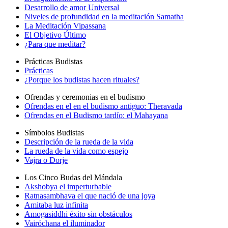
Desarrollo de amor Universal
Niveles de profundidad en la meditación Samatha
La Meditación Vipassana
El Objetivo Último
¿Para que meditar?
Prácticas Budistas
Prácticas
¿Porque los budistas hacen rituales?
Ofrendas y ceremonias en el budismo
Ofrendas en el en el budismo antiguo: Theravada
Ofrendas en el Budismo tardío: el Mahayana
Símbolos Budistas
Descripción de la rueda de la vida
La rueda de la vida como espejo
Vajra o Dorje
Los Cinco Budas del Mándala
Akshobya el imperturbable
Ratnasambhava el que nació de una joya
Amitaba luz infinita
Amogasiddhi éxito sin obstáculos
Vairóchana el iluminador