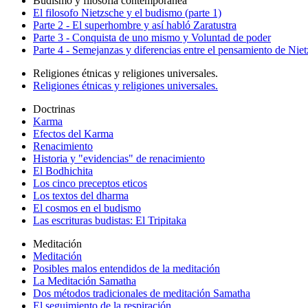
Budismo y filosofía contemporanea
El filosofo Nietzsche y el budismo (parte 1)
Parte 2 - El superhombre y así habló Zaratustra
Parte 3 - Conquista de uno mismo y Voluntad de poder
Parte 4 - Semejanzas y diferencias entre el pensamiento de Nie
Religiones étnicas y religiones universales.
Religiones étnicas y religiones universales.
Doctrinas
Karma
Efectos del Karma
Renacimiento
Historia y "evidencias" de renacimiento
El Bodhichita
Los cinco preceptos eticos
Los textos del dharma
El cosmos en el budismo
Las escrituras budistas: El Tripitaka
Meditación
Meditación
Posibles malos entendidos de la meditación
La Meditación Samatha
Dos métodos tradicionales de meditación Samatha
El seguimiento de la respiración